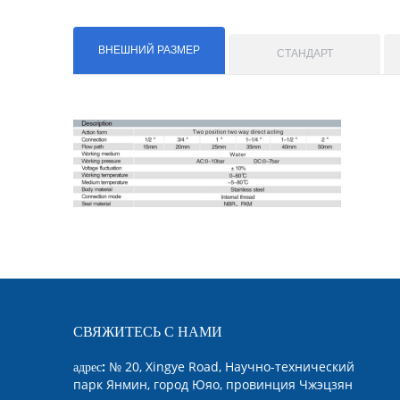
ВНЕШНИЙ РАЗМЕР
СТАНДАРТ
СВЯЖИТЕСЬ С НАМИ
адрес:
№ 20, Xingye Road, Научно-технический
парк Янмин, город Юяо, провинция Чжэцзян