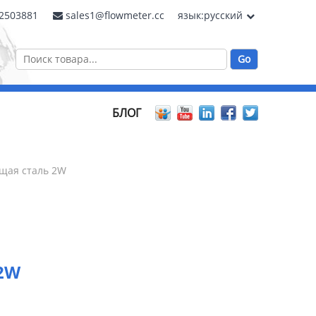
62503881
sales1@flowmeter.cc
язык:русский
БЛОГ
щая сталь 2W
2W