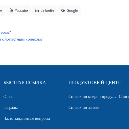
er
Youtube
Linkedin
Google
меров?
 с лопастным колесом?
БЫСТРАЯ ССЫЛКА
ПРОДУКТОВЫЙ ЦЕНТР
О нас
Список по модели продукта
Списо
награды
Список по заявке
Часто задаваемые вопросы