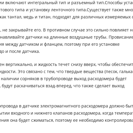
ции включают интегральный тип и разъемный тип.Способы уста
тового типа и установку ленточного типа.Существует также мно
как тантал, медь и титан, подходят для различных измеряемых 
н, не закрывайте его. В противном случае это сильно повлияет н
станавливайте датчики на длинные воздушные трубы. Провисани
ия между датчиком и фланцем, поэтому при его установке
до и после датчика.
ен вертикально, и жидкость течет снизу вверх, чтобы обеспечи
кости. Это связано с тем, что твердые вещества (песок, галька 
ри наличии сорняков в трубопроводе выход расходомера будет
, будут раскачиваться взад-вперед, что также сделает выход
провода в датчике электромагнитного расходомера должно бы
тии входного и нижнего клапанов расходомера, когда темпера
ния она будет сжиматься, поэтому ее необходимо контролирова