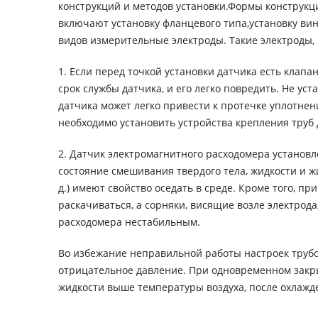
конструкций и методов установки.Формы конструк
включают установку фланцевого типа,установку вин
видов измерительные электроды. Такие электроды, 
1. Если перед точкой установки датчика есть клапа
срок службы датчика, и его легко повредить. Не у
датчика может легко привести к протечке уплотнен
необходимо установить устройства крепления труб 
2. Датчик электромагнитного расходомера установл
состояние смешивания твердого тела, жидкости и жид
д.) имеют свойство оседать в среде. Кроме того, п
раскачиваться, а сорняки, висящие возле электрода
расходомера нестабильным.
Во избежание неправильной работы настроек трубо
отрицательное давление. При одновременном закры
жидкости выше температуры воздуха, после охлажде