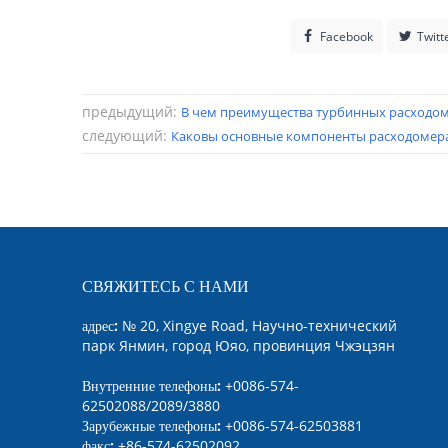
Facebook
Twitt
предыдущий:
В чем преимущества турбинных расходо
следующий:
Каковы основные компоненты расходомера
СВЯЖИТЕСЬ С НАМИ
адрес:
№ 20, Xingye Road, Научно-технический
парк Янмин, город Юяо, провинция Чжэцзян
Внутренние телефоны:
+0086-574-
62502088/2089/3880
Зарубежные телефоны:
+0086-574-62503881
факс:
+86-574-62502092