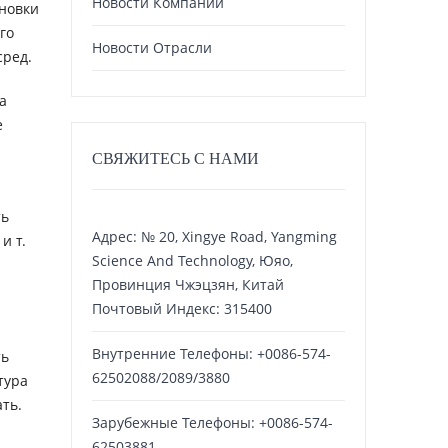
Новости Компании
новки
го
Новости Отрасли
сред.
а
е
СВЯЖИТЕСЬ С НАМИ
ть
Адрес: № 20, Xingye Road, Yangming
и т.
Science And Technology, Юяо,
Провинция Чжэцзян, Китай
Почтовый Индекс: 315400
Внутренние Телефоны: +0086-574-
ть
62502088/2089/3880
тура
ть.
Зарубежные Телефоны: +0086-574-
62503881