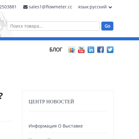
62503881
sales1@flowmeter.cc
язык:русский
БЛОГ
?
ЦЕНТР НОВОСТЕЙ
Информация О Выставке